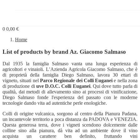
PROGETTI


BLOG
0
0,00 €
Home
List of products by brand Az. Giacomo Salmaso
Dal 1935 la famiglia Salmaso vanta una lunga esperienza di
agricoltori e vinaioli. L’Azienda Agricola Giacomo Salmaso, che è
di proprietà della famiglia Diego Salmaso, lavora 30 ettari di
vigneto, situati nel
Parco Regionale dei Colli Euganei
e nella zona
di produzione di
uve D.O.C. Colli Euganei
. Qui dove tutto parla di
qualità, dai metodi di allevamento sino ai processi di vinificazione,
Diego Salmaso fonde l'esperienza del passato con le moderne
tecnologie dando vita ad autentiche perle enologiche.
Colli di origine vulcanica, sorgono al centro della Pianura Padana,
un incantevole territorio a poca distanza da PADOVA e VENEZIA.
Questa generosa terra, dove i vigneti scendono dolcemente dalle
colline sino alla pianura, dà vita ad un ambiente dove il vino
acquista un carattere ben definito, fruttando vini