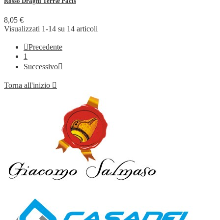
Rosso Draghi Terræ Pacis
8,05 €
Visualizzati 1-14 su 14 articoli

Precedente
1
Successivo

Torna all'inizio
