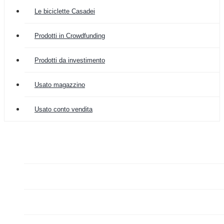
Le biciclette Casadei
Prodotti in Crowdfunding
Prodotti da investimento
Usato magazzino
Usato conto vendita

COLOMBIA IMPORT
ARREDAMENTO


GRAZIANO FA MERCATO

