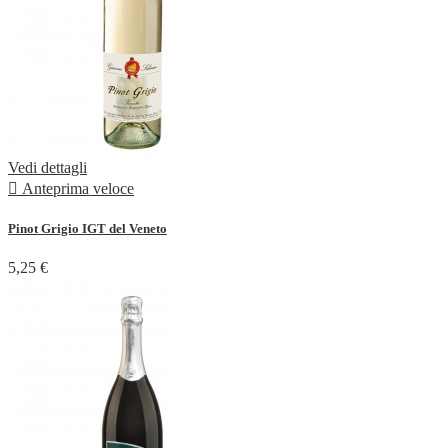
Vedi dettagli

Anteprima veloce
Pinot Grigio IGT del Veneto
5,25 €