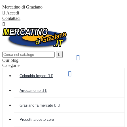
Mercatino di Graziano

Accedi
Contattaci


SPEDIZIONE VELOCE

Our blog
IN TUTTA ITALIA
Categorie
Supporto clienti

Colombia Import


(+039) 349 55 48 154
Arredamento


Graziano fa mercato


Prodotti a costo zero