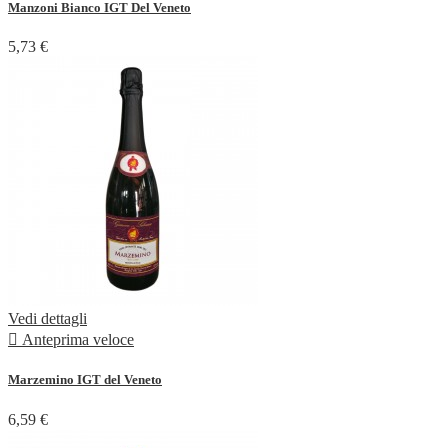
Manzoni Bianco IGT Del Veneto
5,73 €
Vedi dettagli

Anteprima veloce
Marzemino IGT del Veneto
6,59 €