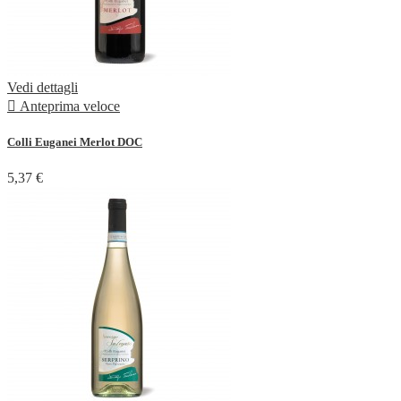
Vedi dettagli

Anteprima veloce
Colli Euganei Merlot DOC
5,37 €