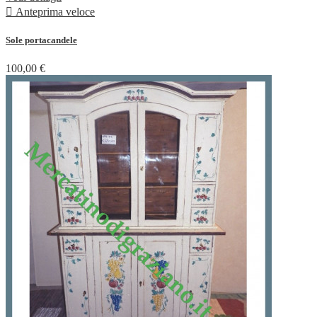

Anteprima veloce
Sole portacandele
100,00 €