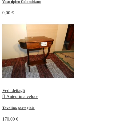
Vaso tipico Colombiano
0,00 €
Vedi dettagli

Anteprima veloce
Tavolino portagioie
170,00 €