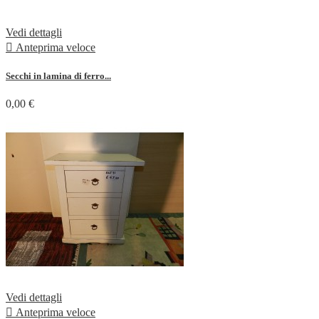
Vedi dettagli

Anteprima veloce
Secchi in lamina di ferro...
0,00 €
Vedi dettagli

Anteprima veloce