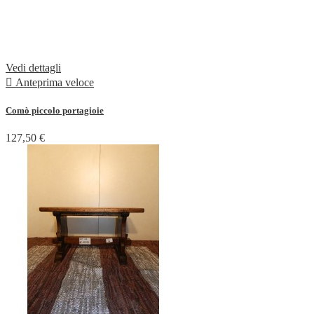
Vedi dettagli

Anteprima veloce
Comò piccolo portagioie
127,50 €