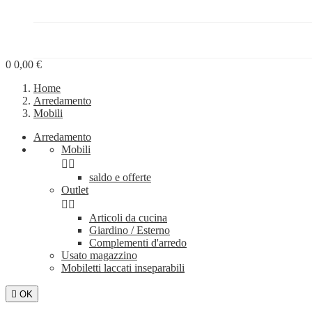
PROGETTI


BLOG
0
0,00 €
Home
Arredamento
Mobili
Arredamento
Mobili


saldo e offerte
Outlet


Articoli da cucina
Giardino / Esterno
Complementi d'arredo
Usato magazzino
Mobiletti laccati inseparabili

OK