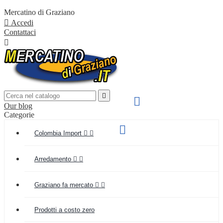
Mercatino di Graziano

Accedi
Contattaci


SPEDIZIONE VELOCE

Our blog
IN TUTTA ITALIA
Categorie
Supporto clienti

Colombia Import


(+039) 349 55 48 154
Arredamento


Graziano fa mercato


Prodotti a costo zero