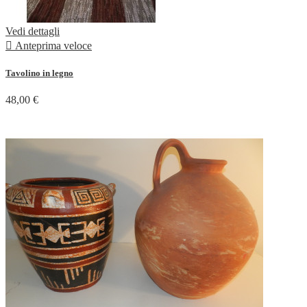
Vedi dettagli

Anteprima veloce
Tavolino in legno
48,00 €