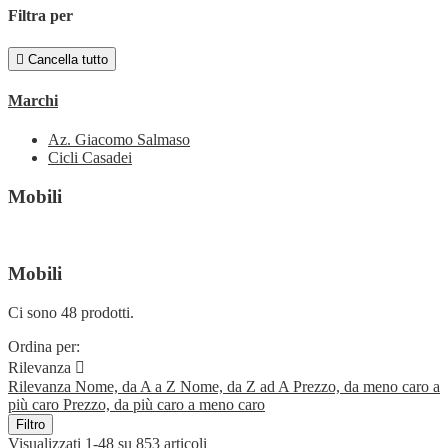
Filtra per

Cancella tutto
Marchi
Az. Giacomo Salmaso
Cicli Casadei
Mobili
Mobili
Ci sono 48 prodotti.
Ordina per:
Rilevanza

Rilevanza
Nome, da A a Z
Nome, da Z ad A
Prezzo, da meno caro a
più caro
Prezzo, da più caro a meno caro
Filtro
Visualizzati 1-48 su 853 articoli