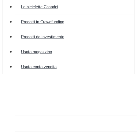
Le biciclette Casadei
Prodotti in Crowdfunding
Prodotti da investimento
Usato magazzino
Usato conto vendita

COLOMBIA IMPORT
ARREDAMENTO


GRAZIANO FA MERCATO

