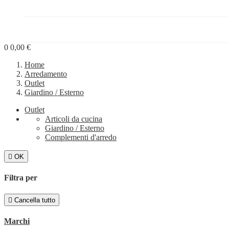
PROGETTI


BLOG
0
0,00 €
Home
Arredamento
Outlet
Giardino / Esterno
Outlet
Articoli da cucina
Giardino / Esterno
Complementi d'arredo

OK
Filtra per

Cancella tutto
Marchi