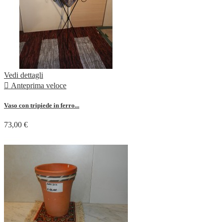
Vedi dettagli

Anteprima veloce
Vaso con tripiede in ferro...
73,00 €