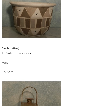
Vedi dettagli

Anteprima veloce
Vaso
15,86 €