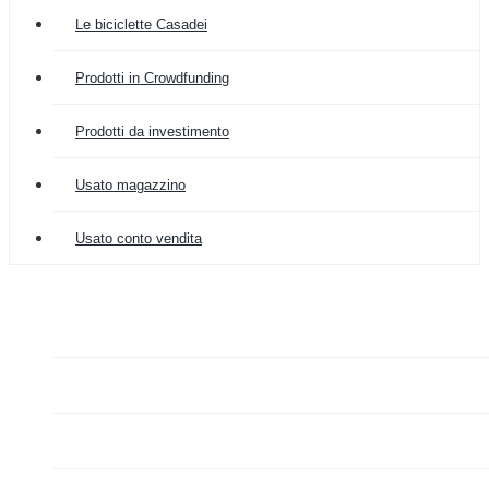
Le biciclette Casadei
Prodotti in Crowdfunding
Prodotti da investimento
Usato magazzino
Usato conto vendita

COLOMBIA IMPORT
ARREDAMENTO


GRAZIANO FA MERCATO

