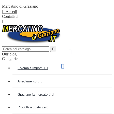
Mercatino di Graziano

Accedi
Contattaci


SPEDIZIONE VELOCE

Our blog
IN TUTTA ITALIA
Categorie
Supporto clienti

Colombia Import


(+039) 349 55 48 154
Arredamento


Graziano fa mercato


Prodotti a costo zero