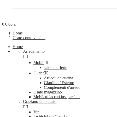
PROGETTI


BLOG
0
0,00 €
Home
Usato conto vendita
Home
Arredamento


Mobili


saldo e offerte
Outlet


Articoli da cucina
Giardino / Esterno
Complementi d'arredo
Usato magazzino
Mobiletti laccati inseparabili
Graziano fa mercato


Vini
Le biciclette Casadei