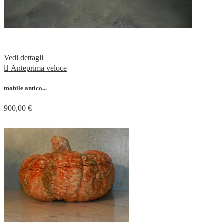
Vedi dettagli

Anteprima veloce
mobile antico...
900,00 €