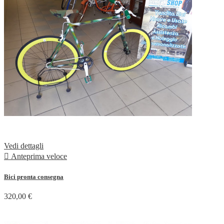
Vedi dettagli

Anteprima veloce
Bici pronta consegna
320,00 €