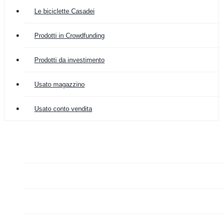
Le biciclette Casadei
Prodotti in Crowdfunding
Prodotti da investimento
Usato magazzino
Usato conto vendita

COLOMBIA IMPORT
ARREDAMENTO


GRAZIANO FA MERCATO

