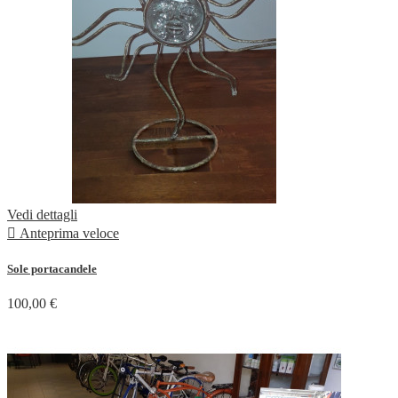
Vedi dettagli

Anteprima veloce
Sole portacandele
100,00 €