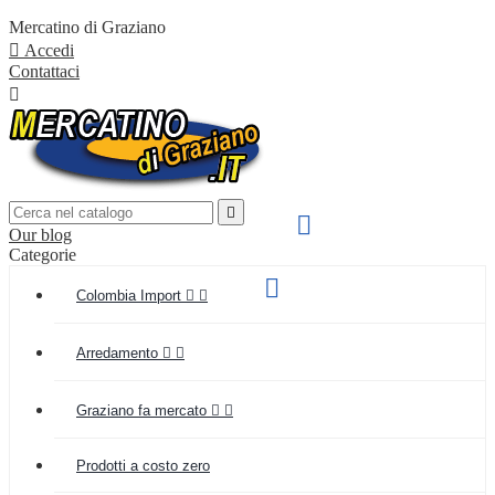
Mercatino di Graziano

Accedi
Contattaci


SPEDIZIONE VELOCE

Our blog
IN TUTTA ITALIA
Categorie
Supporto clienti

Colombia Import


(+039) 349 55 48 154
Arredamento


Graziano fa mercato


Prodotti a costo zero