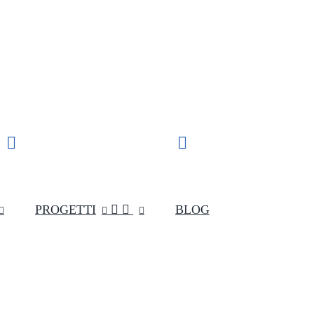
Supporto clienti
SPEDIZIONE VELOCE


IN TUTTA ITALIA
(+039) 349 55 48 154
PROGETTI


BLOG