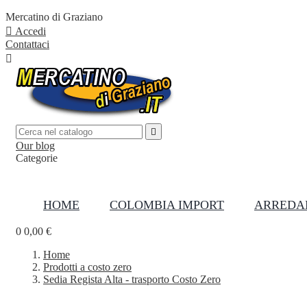
Mercatino di Graziano

Accedi
Contattaci


Our blog
Categorie

HOME
COLOMBIA IMPORT
ARREDA
0
0,00 €
Home
Prodotti a costo zero
Sedia Regista Alta - trasporto Costo Zero