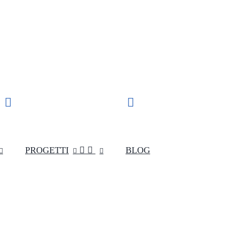
Supporto clienti
SPEDIZIONE VELOCE


IN TUTTA ITALIA
(+039) 349 55 48 154
PROGETTI


BLOG