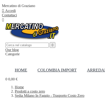
Mercatino di Graziano

Accedi
Contattaci


Our blog
Categorie

HOME
COLOMBIA IMPORT
ARREDA
0
0,00 €
Home
Prodotti a costo zero
Sedia Milano In Faggio - Trasporto Costo Zero