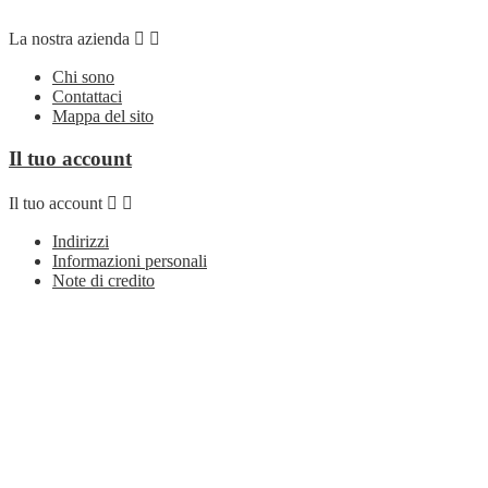
La nostra azienda


Chi sono
Contattaci
Mappa del sito
Il tuo account
Il tuo account


Indirizzi
Informazioni personali
Note di credito
Ordini
Seguici su
Seguici su


Facebook