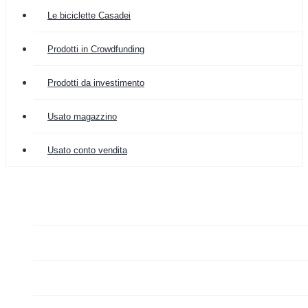
Le biciclette Casadei
Prodotti in Crowdfunding
Prodotti da investimento
Usato magazzino
Usato conto vendita

COLOMBIA IMPORT
ARREDAMENTO


GRAZIANO FA MERCATO

