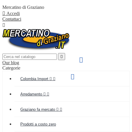
Mercatino di Graziano

Accedi
Contattaci


SPEDIZIONE VELOCE

Our blog
IN TUTTA ITALIA
Categorie
Supporto clienti

Colombia Import


(+039) 349 55 48 154
Arredamento


Graziano fa mercato


Prodotti a costo zero