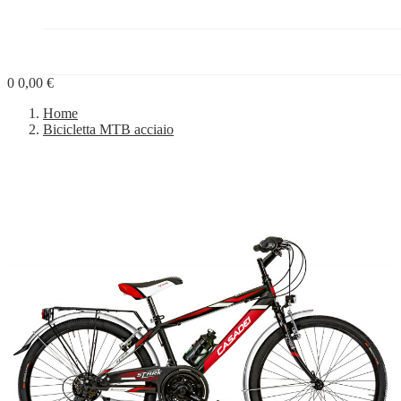
PROGETTI


BLOG
0
0,00 €
Home
Bicicletta MTB acciaio