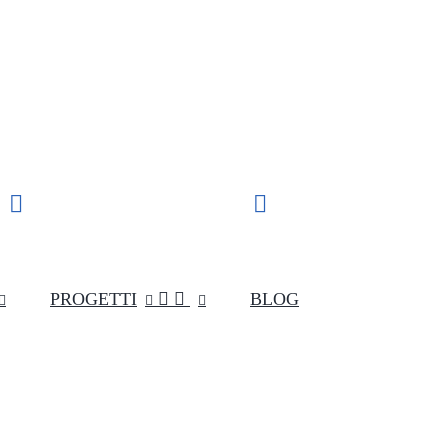
Supporto clienti
SPEDIZIONE VELOCE


IN TUTTA ITALIA
(+039) 349 55 48 154
PROGETTI


BLOG