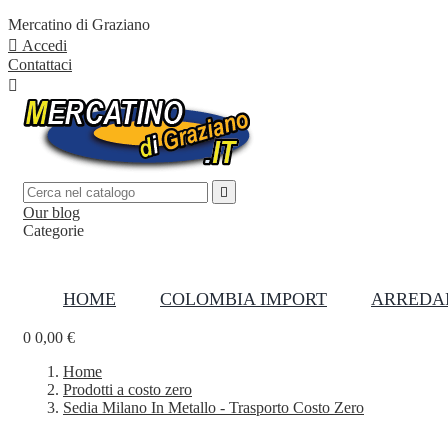
Mercatino di Graziano

Accedi
Contattaci


Our blog
Categorie

HOME
COLOMBIA IMPORT
ARREDA
0
0,00 €
Home
Prodotti a costo zero
Sedia Milano In Metallo - Trasporto Costo Zero