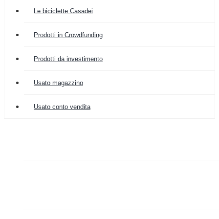
Le biciclette Casadei
Prodotti in Crowdfunding
Prodotti da investimento
Usato magazzino
Usato conto vendita

COLOMBIA IMPORT
ARREDAMENTO


GRAZIANO FA MERCATO

