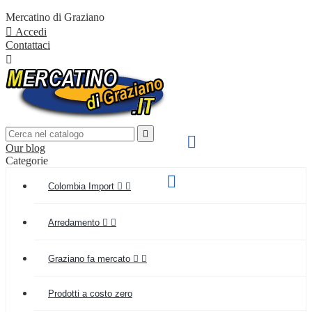
Mercatino di Graziano

Accedi
Contattaci


SPEDIZIONE VELOCE

Our blog
IN TUTTA ITALIA
Categorie
Supporto clienti

Colombia Import


(+039) 349 55 48 154
Arredamento


Graziano fa mercato


Prodotti a costo zero