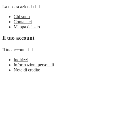
La nostra azienda


Chi sono
Contattaci
Mappa del sito
Il tuo account
Il tuo account


Indirizzi
Informazioni personali
Note di credito
Ordini
Seguici su
Seguici su


Facebook