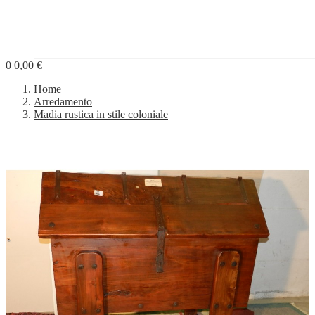
PROGETTI


BLOG
0
0,00 €
Home
Arredamento
Madia rustica in stile coloniale