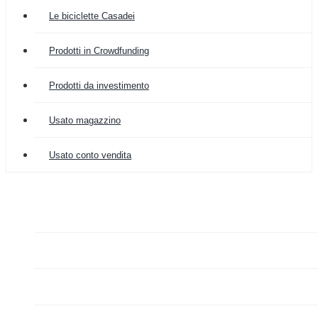
Le biciclette Casadei
Prodotti in Crowdfunding
Prodotti da investimento
Usato magazzino
Usato conto vendita

COLOMBIA IMPORT
ARREDAMENTO


GRAZIANO FA MERCATO

