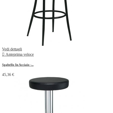
Vedi dettagli

Anteprima veloce
Sgabello In Acciaio -...
45,36 €