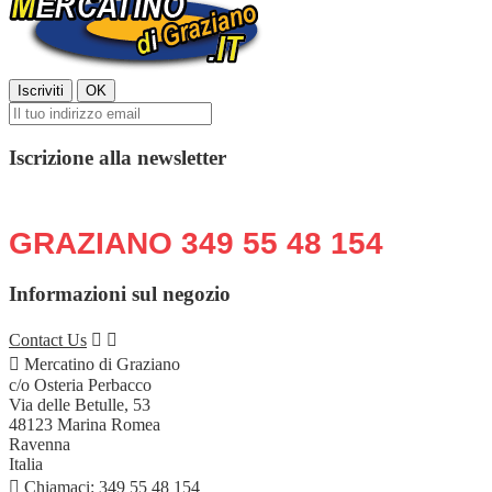
Iscrizione alla newsletter
Chiama o scrivi in qualsiasi momento:
GRAZIANO 349 55 48 154
Informazioni sul negozio
Contact Us



Mercatino di Graziano
c/o Osteria Perbacco
Via delle Betulle, 53
48123 Marina Romea
Ravenna
Italia

Chiamaci:
349 55 48 154