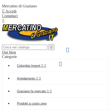
Mercatino di Graziano

Accedi
Contattaci


SPEDIZIONE VELOCE

Our blog
IN TUTTA ITALIA
Categorie
Supporto clienti

Colombia Import


(+039) 349 55 48 154
Arredamento


Graziano fa mercato


Prodotti a costo zero