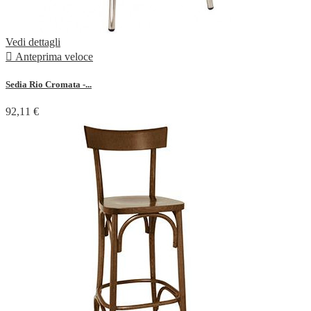
Vedi dettagli

Anteprima veloce
Sedia Rio Cromata -...
92,11 €