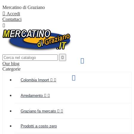
Mercatino di Graziano

Accedi
Contattaci


SPEDIZIONE VELOCE

Our blog
IN TUTTA ITALIA
Categorie
Supporto clienti

Colombia Import


(+039) 349 55 48 154
Arredamento


Graziano fa mercato


Prodotti a costo zero