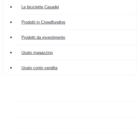
Le biciclette Casadei
Prodotti in Crowdfunding
Prodotti da investimento
Usato magazzino
Usato conto vendita

COLOMBIA IMPORT
ARREDAMENTO


GRAZIANO FA MERCATO

