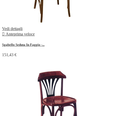
Vedi dettagli

Anteprima veloce
Sgabello Seduta In Faggio -...
151,43 €