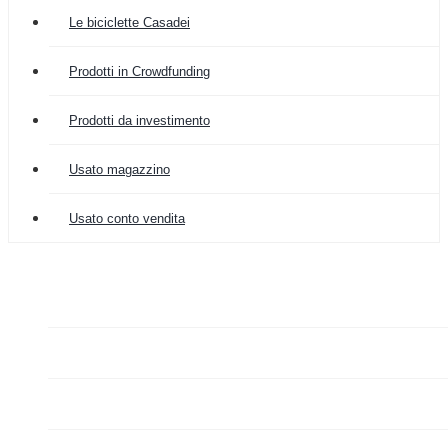
Le biciclette Casadei
Prodotti in Crowdfunding
Prodotti da investimento
Usato magazzino
Usato conto vendita

COLOMBIA IMPORT
ARREDAMENTO


GRAZIANO FA MERCATO

