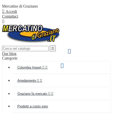
Mercatino di Graziano

Accedi
Contattaci


SPEDIZIONE VELOCE

Our blog
IN TUTTA ITALIA
Categorie
Supporto clienti

Colombia Import


(+039) 349 55 48 154
Arredamento


Graziano fa mercato


Prodotti a costo zero