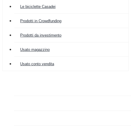
Le biciclette Casadei
Prodotti in Crowdfunding
Prodotti da investimento
Usato magazzino
Usato conto vendita

COLOMBIA IMPORT
ARREDAMENTO


GRAZIANO FA MERCATO

