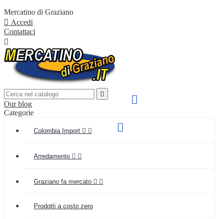
Mercatino di Graziano

Accedi
Contattaci


SPEDIZIONE VELOCE

Our blog
IN TUTTA ITALIA
Categorie
Supporto clienti

Colombia Import


(+039) 349 55 48 154
Arredamento


Graziano fa mercato


Prodotti a costo zero