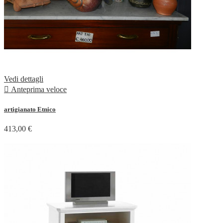
Vedi dettagli

Anteprima veloce
artigianato Etnico
413,00 €