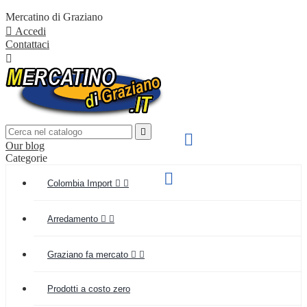
Mercatino di Graziano

Accedi
Contattaci


SPEDIZIONE VELOCE

Our blog
IN TUTTA ITALIA
Categorie
Supporto clienti

Colombia Import


(+039) 349 55 48 154
Arredamento


Graziano fa mercato


Prodotti a costo zero