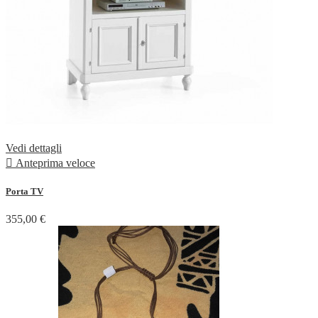
Vedi dettagli

Anteprima veloce
Porta TV
355,00 €