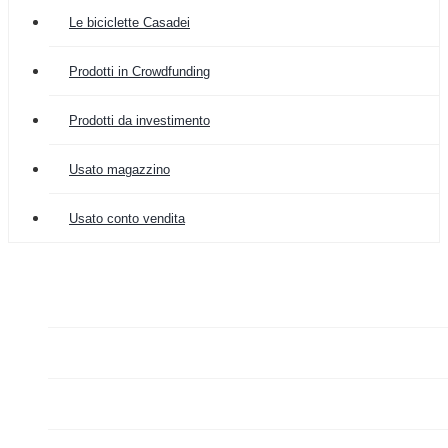
Le biciclette Casadei
Prodotti in Crowdfunding
Prodotti da investimento
Usato magazzino
Usato conto vendita

COLOMBIA IMPORT
ARREDAMENTO


GRAZIANO FA MERCATO

