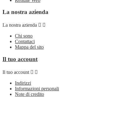
Rendite Web
La nostra azienda
La nostra azienda


Chi sono
Contattaci
Mappa del sito
Il tuo account
Il tuo account


Indirizzi
Informazioni personali
Note di credito
Ordini
Seguici su
Seguici su


Facebook