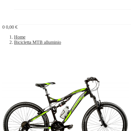
PROGETTI


BLOG
0
0,00 €
Home
Bicicletta MTB alluminio