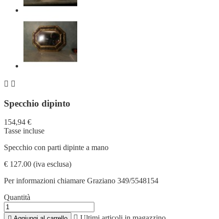


Specchio dipinto
154,94 €
Tasse incluse
Specchio con parti dipinte a mano
€ 127.00 (iva esclusa)
Per informazioni chiamare Graziano 349/5548154
Quantità

Ultimi articoli in magazzino

Aggiungi al carrello