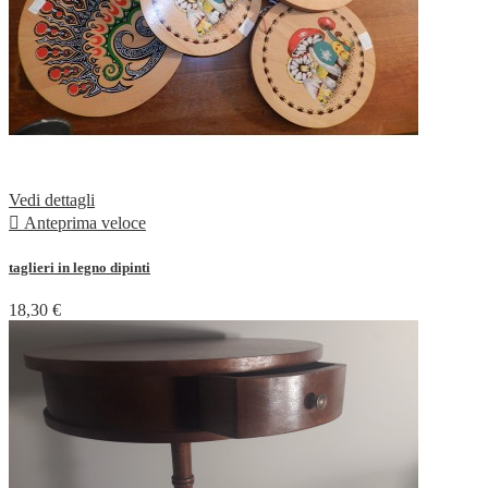
Vedi dettagli

Anteprima veloce
taglieri in legno dipinti
18,30 €