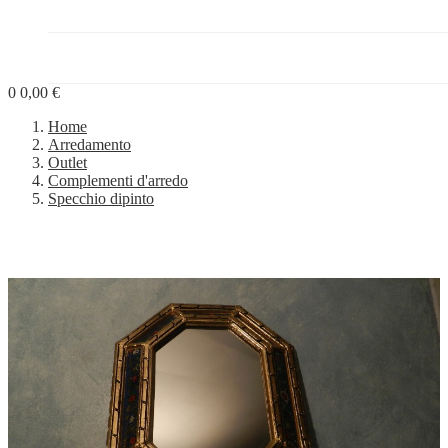
PROGETTI


BLOG
0
0,00 €
Home
Arredamento
Outlet
Complementi d'arredo
Specchio dipinto