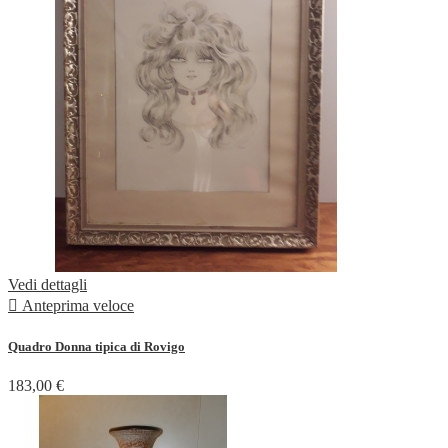
Vedi dettagli

Anteprima veloce
Quadro Donna tipica di Rovigo
183,00 €