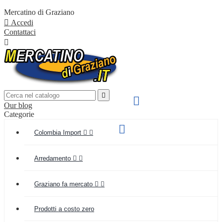
Mercatino di Graziano

Accedi
Contattaci


SPEDIZIONE VELOCE

Our blog
IN TUTTA ITALIA
Categorie
Supporto clienti

Colombia Import


(+039) 349 55 48 154
Arredamento


Graziano fa mercato


Prodotti a costo zero