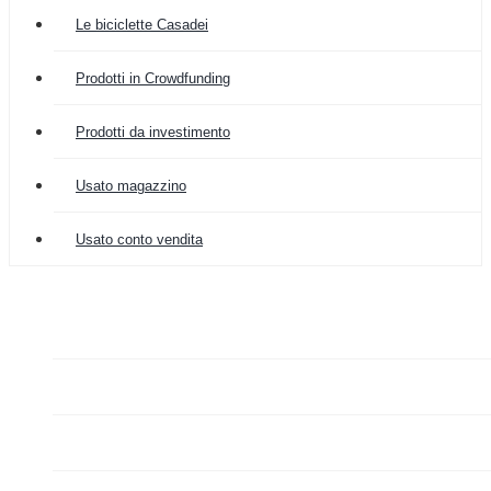
Le biciclette Casadei
Prodotti in Crowdfunding
Prodotti da investimento
Usato magazzino
Usato conto vendita

COLOMBIA IMPORT
ARREDAMENTO


GRAZIANO FA MERCATO

