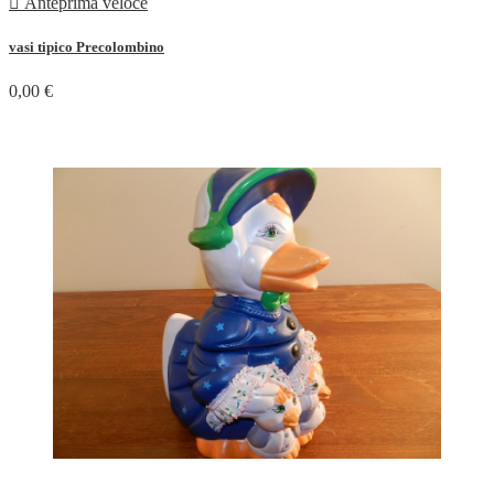

Anteprima veloce
vasi tipico Precolombino
0,00 €