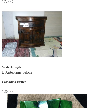
17,00 €
Vedi dettagli

Anteprima veloce
Comodino rustico
120,00 €