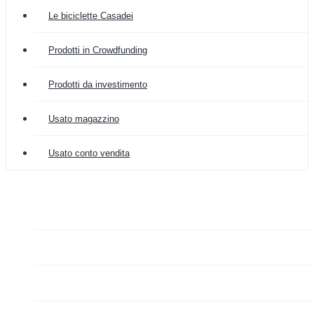
Le biciclette Casadei
Prodotti in Crowdfunding
Prodotti da investimento
Usato magazzino
Usato conto vendita

COLOMBIA IMPORT
ARREDAMENTO


GRAZIANO FA MERCATO

