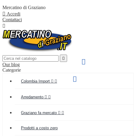
Mercatino di Graziano

Accedi
Contattaci


SPEDIZIONE VELOCE

Our blog
IN TUTTA ITALIA
Categorie
Supporto clienti

Colombia Import


(+039) 349 55 48 154
Arredamento


Graziano fa mercato


Prodotti a costo zero