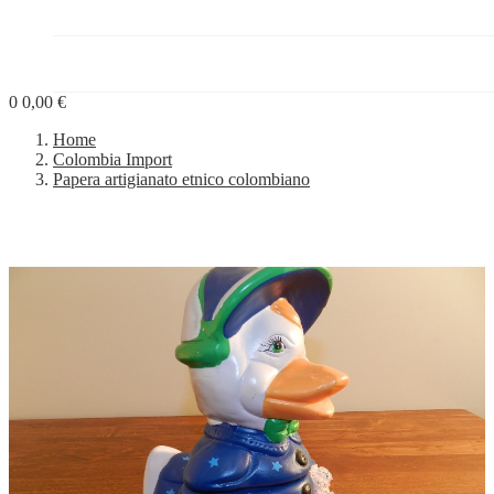
PROGETTI


BLOG
0
0,00 €
Home
Colombia Import
Papera artigianato etnico colombiano