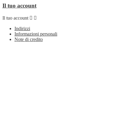
Il tuo account
Il tuo account


Indirizzi
Informazioni personali
Note di credito
Ordini
Seguici su
Seguici su


Facebook
Copyright © 2017 SGS di Graziano Sonaro - P. Iva 01937630281