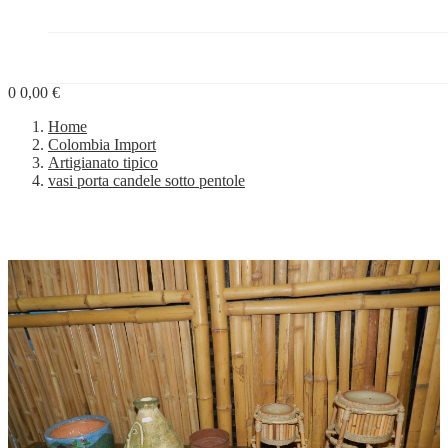
PROGETTI


BLOG
0
0,00 €
Home
Colombia Import
Artigianato tipico
vasi porta candele sotto pentole