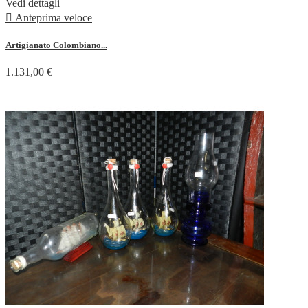
Vedi dettagli

Anteprima veloce
Artigianato Colombiano...
1.131,00 €