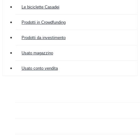
Le biciclette Casadei
Prodotti in Crowdfunding
Prodotti da investimento
Usato magazzino
Usato conto vendita

COLOMBIA IMPORT
ARREDAMENTO


GRAZIANO FA MERCATO

