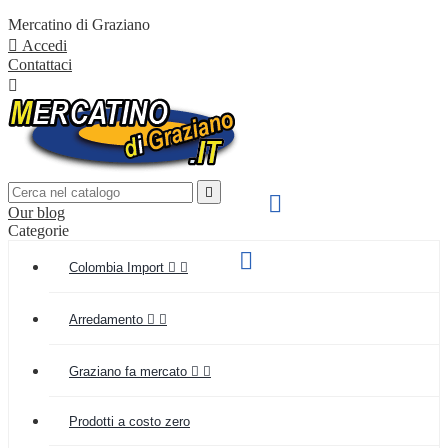
Mercatino di Graziano

Accedi
Contattaci


SPEDIZIONE VELOCE

Our blog
IN TUTTA ITALIA
Categorie
Supporto clienti

Colombia Import


(+039) 349 55 48 154
Arredamento


Graziano fa mercato


Prodotti a costo zero