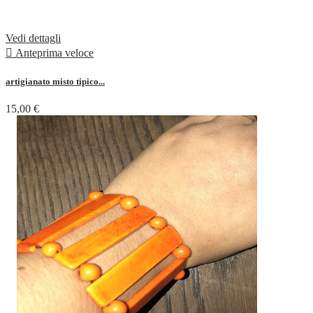
Vedi dettagli

Anteprima veloce
artigianato misto tipico...
15,00 €