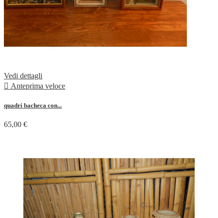
Vedi dettagli

Anteprima veloce
quadri bacheca con...
65,00 €